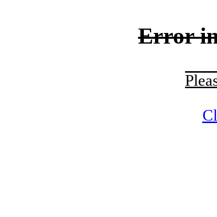
Error i
Plea
Cl